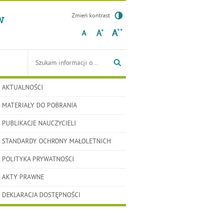
w
Zmień kontrast
Czcionka
Tutaj
Wyszukiwarka
wpisz
szukaną
frazę:
AKTUALNOŚCI
MATERIAŁY DO POBRANIA
PUBLIKACJE NAUCZYCIELI
STANDARDY OCHRONY MAŁOLETNICH
POLITYKA PRYWATNOŚCI
AKTY PRAWNE
DEKLARACJA DOSTĘPNOŚCI