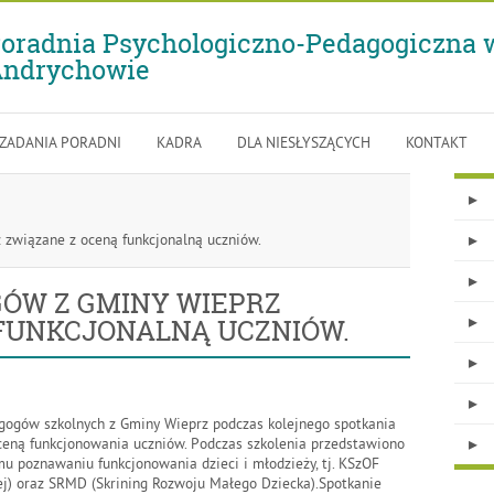
oradnia Psychologiczno-Pedagogiczna 
ndrychowie
-
Spotkanie
pedagogów
z
 ZADANIA PORADNI
KADRA
DLA NIESŁYSZĄCYCH
KONTAKT
Gminy
Wieprz
związane
związane z oceną funkcjonalną uczniów.
z
oceną
ÓW Z GMINY WIEPRZ
funkcjonalną
FUNKCJONALNĄ UCZNIÓW.
uczniów.
gogów szkolnych z Gminy Wieprz podczas kolejnego spotkania
ną funkcjonowania uczniów. Podczas szkolenia przedstawiono
 poznawaniu funkcjonowania dzieci i młodzieży, tj. KSzOF
ej) oraz SRMD (Skrining Rozwoju Małego Dziecka).Spotkanie