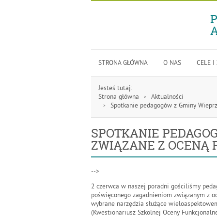
P
A
Menu
STRONA GŁÓWNA
O NAS
CELE I
Gorne
Jesteś tutaj:
Strona główna
Aktualności
Spotkanie pedagogów z Gminy Wieprz 
SPOTKANIE PEDAGOG
ZWIĄZANE Z OCENĄ 
-->
2 czerwca w naszej poradni gościliśmy peda
poświęconego zagadnieniom związanym z oce
wybrane narzędzia służące wieloaspektowemu
(Kwestionariusz Szkolnej Oceny Funkcjonaln