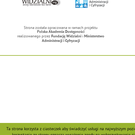
Strona została opracowana w ramach projektu
Polska Akademia Dostępności
realizowanego przez
i
Fundację Widzialni
Ministerstwo
Administracji i Cyfryzacji
Ta strona korzysta z ciasteczek aby świadczyć usługi na najwyższym pozi
korzystanie ze strony oznacza wyrażenie zgody na wykorzystywanie ci