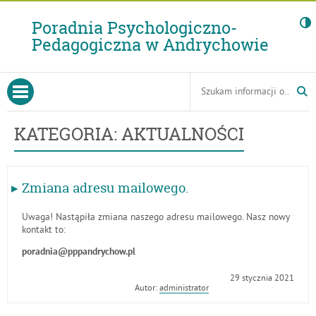
Poradnia Psychologiczno-
Pedagogiczna w Andrychowie
-
Zmia
adres
Tutaj
Menu
Wyszukiwarka
mailo
wpisz
otwórz menu główne
Gorne
szukaną
frazę:
KATEGORIA: AKTUALNOŚCI
Zmiana adresu mailowego.
Uwaga! Nastąpiła zmiana naszego adresu mailowego. Nasz nowy
kontakt to:
poradnia@pppandrychow.pl
Opublikowano
29 stycznia 2021
w
Autor:
administrator
dniu