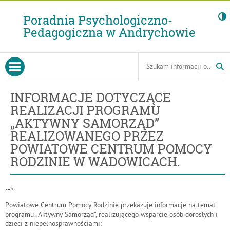
Poradnia Psychologiczno-
Pedagogiczna w Andrychowie
-
Infor
dotyc
Tutaj
Menu
Wyszukiwarka
realiz
wpisz
otwórz menu główne
Gorne
szukaną
prog
frazę:
„Akt
INFORMACJE DOTYCZĄCE
Samor
REALIZACJI PROGRAMU
reali
„AKTYWNY SAMORZĄD”
przez
REALIZOWANEGO PRZEZ
Powi
POWIATOWE CENTRUM POMOCY
Cent
RODZINIE W WADOWICACH.
Pomo
Rodzi
w
-->
Wado
Powiatowe Centrum Pomocy Rodzinie przekazuje informacje na temat
programu „Aktywny Samorząd”, realizującego wsparcie osób dorosłych i
dzieci z niepełnosprawnościami: